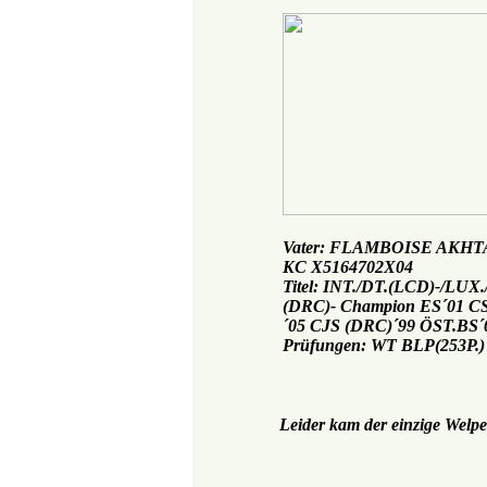
Vater: FLAMBOISE AKH
KC X5164702X04
Titel: INT./DT.(LCD)-/LUX
(DRC)- Champion ES´01 CS
´05 CJS (DRC)´99 ÖST.BS´
Prüfungen: WT BLP(253P.) 
Leider kam der einzige Welpe