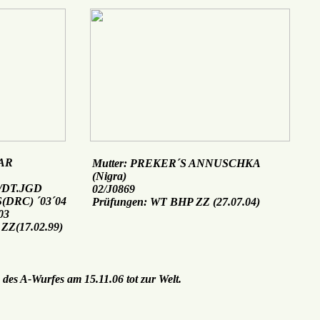
TAR
Mutter: PREKER´S ANNUSCHKA
(Nigra)
./DT.JGD
02/J0869
(DRC) ´03´04
Prüfungen: WT BHP ZZ (27.07.04)
03
ZZ(17.02.99)
 des A-Wurfes am 15.11.06 tot zur Welt.