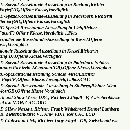
D-Spezial-Rassehunde-Ausstellung in Bochum,Richter
Whyte(GB),Offene Klasse,Vorzüglich
D-Spezial-Rassehunde-Ausstellung in Paderborn,Richterin
Senior(GB),Offene Klasse,Vorzüglich
C-Spezial-Rassehunde-Ausstellung in Lich,Richter
Facq(F),Offene Klasse,Vorzüglich.1.Platz
ternationale Rassehunde-Ausstellung in Kassel,Offene
asse,Vorzüglich
tionale Rassehunde-Ausstellung in Kassel,Richterin
Ting(D),Offene Klasse,Vorzüglich
D-Spezial-Rassehunde-Ausstellung in Paderborn-Schloss
uhaus,Richterin J.Charlton(GB),Offene Klasse,Vorzüglich
C-Spezialzuchtausstellung,Schloss Wissen,Richter
L.Pigel(F)Offene Klasse,Vorzüglich,1.Platz.CAC
D-Spezial -Rassehunde-Ausstellung in Stolberg,Richter Allan
ylor(GB),Offene Klasse,Vorzüglich
rk and Show Weeze DRC, Richter: J.Pigall - F, Zwischenklasse
, Anw. VDH, CAC DRC
D SHow Nassau, Richter: Frank Whitebread Kennel Lathbern
UK, Zwischenklasse V1, Anw VDH, Res CAC LCD
D Clubschau Lich, Richter: Tony Floyd - GB, Zwischenklasse