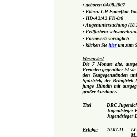
• geboren 04.08.2007
• Eltern: CH Fameflair Yo
• HD-A2/A2 ED-0/0
• Augenuntersuchung (18
• Fellfarben: schwarz/br
• Formwert: vorzüglich
• klicken Sie
hier
um zum S
Wesenstest
Die 7 Monate alte, ausge
Fremden gegenüber ist sie 
den Testgegenständen unb
Spürtrieb, der Bringtrieb
junge Hündin mit ausgeg
großer Ausdauer.
Titel
DRC Jugendc
Jugendsieger 
Jugendsieger L
Erfolge
10.07.11
LC
M.